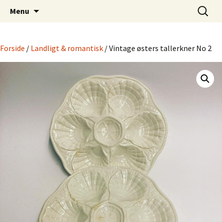
Dansk Design fra 1940 til 1980
Hop
Søg
Retro-Shoppen.DK
Menu
til
efter:
indhold
Forside
/
Landligt & romantisk
/ Vintage østers tallerkner No 2