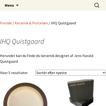
Dansk Design fra 1940 til 1980
Hop
Søg
Retro-Shoppen.DK
Menu
til
efter:
indhold
Forside
/
Keramik & Porcelæn
/ IHQ Quistgaard
IHQ Quistgaard
Herunder kan du finde div keramik designet af Jens Harald
Quistgaard
Sorteret
Viser 5 resultater
efter
seneste