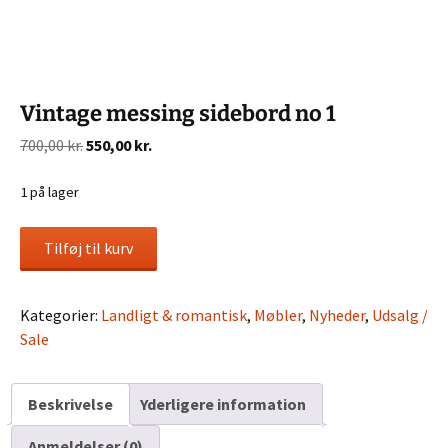
Vintage messing sidebord no 1
Den
Den
700,00
kr.
550,00
kr.
oprindelige
aktuelle
pris
pris
1 på lager
var:
er:
Vintage
700,00 kr..
550,00 kr..
Tilføj til kurv
messing
sidebord
no
Kategorier:
Landligt & romantisk
,
Møbler
,
Nyheder
,
Udsalg /
1
Sale
antal
Beskrivelse
Yderligere information
Anmeldelser (0)