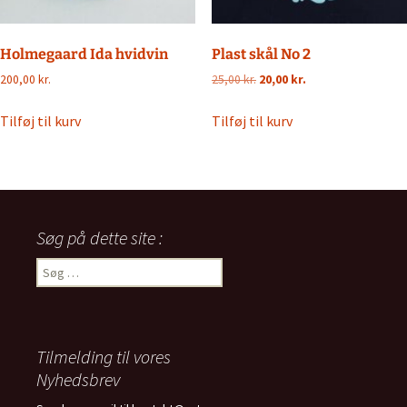
Holmegaard Ida hvidvin
Plast skål No 2
Den
Den
200,00
kr.
25,00
kr.
20,00
kr.
oprindelige
aktuelle
pris
pris
Tilføj til kurv
Tilføj til kurv
var:
er:
25,00 kr..
20,00 kr..
Søg på dette site :
Søg
efter:
Tilmelding til vores
Nyhedsbrev