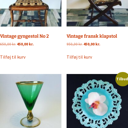
Vintage gyngestol No 2
Vintage fransk klapstol
Den
Den
Den
Den
650,00
kr.
450,00
kr.
950,00
kr.
450,00
kr.
oprindelige
aktuelle
oprindelige
aktuelle
pris
pris
pris
pris
Tilføj til kurv
Tilføj til kurv
var:
er:
var:
er:
650,00 kr..
450,00 kr..
950,00 kr..
450,00 kr..
Tilbud