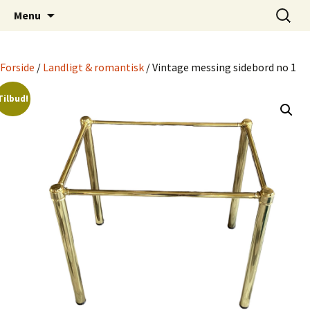
Dansk Design fra 1940 til 1980
Hop
Søg
Retro-Shoppen.DK
Menu
til
efter:
indhold
Forside
/
Landligt & romantisk
/ Vintage messing sidebord no 1
Tilbud!