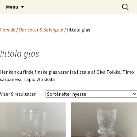
Dansk Design fra 1940 til 1980
Hop
Søg
Retro-Shoppen.DK
Menu
til
efter:
indhold
Forside
/
Rariteter & Sølv/guld
/ Iittala glas
Iittala glas
Her kan du finde finske glas varer fra Iittala af Oiva Toikka, Timo
sarpaneva, Tapio Wirkkala.
Sorteret
Viser 9 resultater
efter
seneste