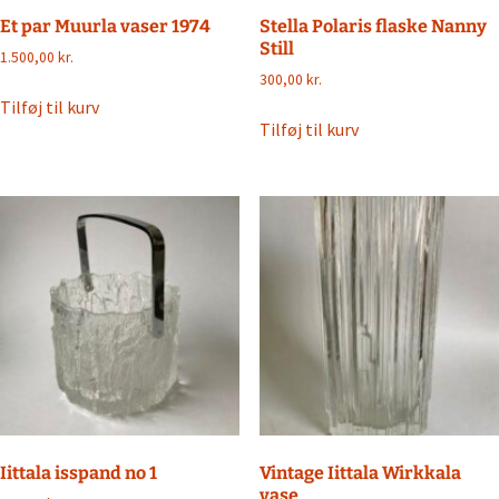
Et par Muurla vaser 1974
Stella Polaris flaske Nanny
Still
1.500,00
kr.
300,00
kr.
Tilføj til kurv
Tilføj til kurv
Iittala isspand no 1
Vintage Iittala Wirkkala
vase