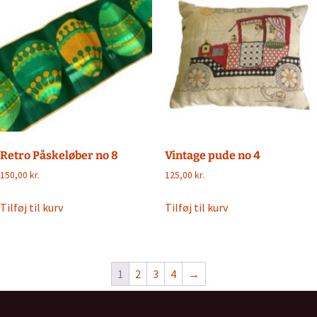
Retro Påskeløber no 8
Vintage pude no 4
150,00
kr.
125,00
kr.
Tilføj til kurv
Tilføj til kurv
1
2
3
4
→