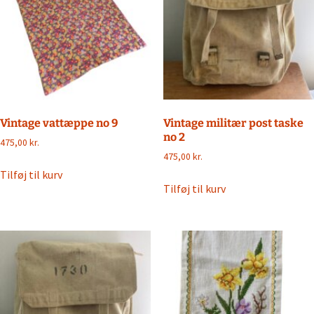
Vintage vattæppe no 9
Vintage militær post taske
no 2
475,00
kr.
475,00
kr.
Tilføj til kurv
Tilføj til kurv