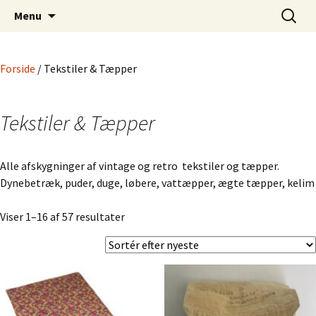
Dansk Design fra 1940 til 1980
Hop
Søg
Retro-Shoppen.DK
Menu
til
efter:
indhold
Forside
/ Tekstiler & Tæpper
Tekstiler & Tæpper
Alle afskygninger af vintage og retro tekstiler og tæpper.
Dynebetræk, puder, duge, løbere, vattæpper, ægte tæpper, kelim
Sorteret
Viser 1–16 af 57 resultater
efter
seneste