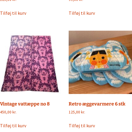
Tilføj til kurv
Tilføj til kurv
Vintage vattæppe no 8
Retro æggevarmere 6 stk
450,00
kr.
125,00
kr.
Tilføj til kurv
Tilføj til kurv