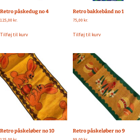
Retro påskedug no 4
Retro bakkebånd no 1
125,00
kr.
75,00
kr.
Tilføj til kurv
Tilføj til kurv
Retro påskeløber no 10
Retro påskeløber no 9
125,00
kr.
99,00
kr.