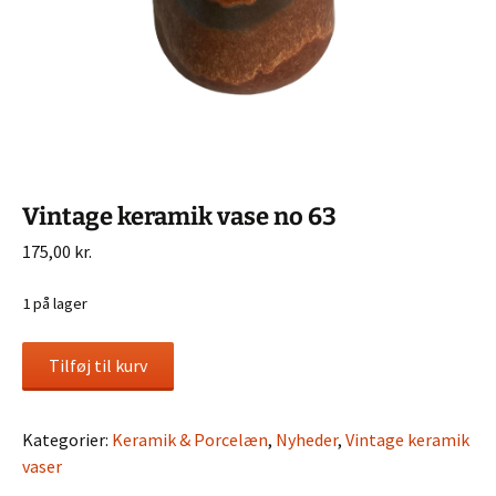
Vintage keramik vase no 63
175,00
kr.
1 på lager
Vintage
Tilføj til kurv
keramik
vase
no
Kategorier:
Keramik & Porcelæn
,
Nyheder
,
Vintage keramik
63
vaser
antal