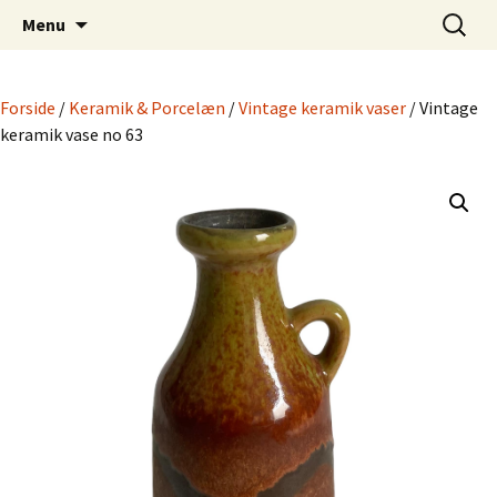
Dansk Design fra 1940 til 1980
Hop
Søg
Retro-Shoppen.DK
Menu
til
efter:
indhold
Forside
/
Keramik & Porcelæn
/
Vintage keramik vaser
/ Vintage
keramik vase no 63