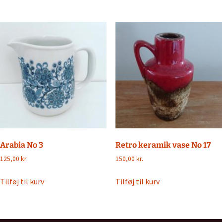
Arabia No 3
Retro keramik vase No 17
125,00
kr.
150,00
kr.
Tilføj til kurv
Tilføj til kurv