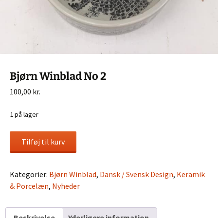
Bjørn Winblad No 2
100,00
kr.
1 på lager
Bjørn
Tilføj til kurv
Winblad
No
2
Kategorier:
Bjørn Winblad
,
Dansk / Svensk Design
,
Keramik
antal
& Porcelæn
,
Nyheder
Beskrivelse
Yderligere information