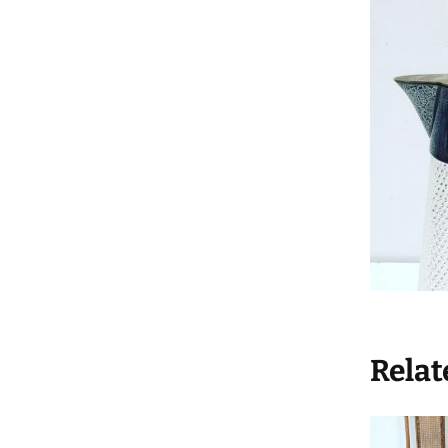
Køkke
Varia
Leget
Solgt 
Indkø
Gå til
Hande
Relat