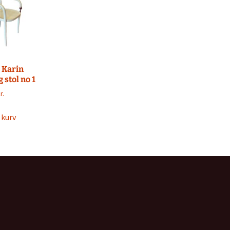
 Karin
 stol no 1
r.
l kurv