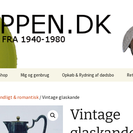
oppen.DK
Shop
Mig og genbrug
Opkøb & Rydning af dødsbo
Ret
der
Kontor Karma
ndligt & romantisk
/ Vintage glaskande
r
Links
Vintage
 / Sale
Rodekassen
or retro-
 / Svensk Design
Reservedele
Georg Jensen