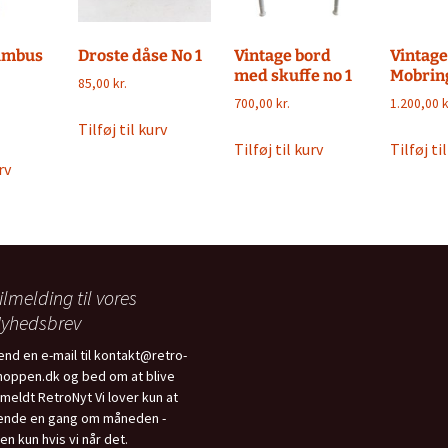
ambus
Droste dåse No 1
Vintage bord
Vintage
med skuffe no 1
Mobring
85,00
kr.
en
700,00
kr.
1.200,00
k
rindelige
en
Tilføj til kurv
is
ktuelle
Tilføj til kurv
Tilføj ti
r:
ris
rv
800,00 kr..
r:
.500,00 kr..
ilmelding til vores
yhedsbrev
end en e-mail til kontakt@retro-
hoppen.dk og bed om at blive
ilmeldt RetroNyt Vi lover kun at
ende en gang om måneden -
en kun hvis vi når det.