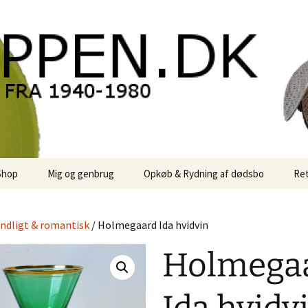
oppen.DK
Shop
Mig og genbrug
Opkøb & Rydning af dødsbo
Ret
der
Kontor Karma
ndligt & romantisk
/ Holmegaard Ida hvidvin
r
Links
Holmega
 / Sale
Rodekassen
or retro-
 / Svensk Design
Reservedele
Georg Jensen