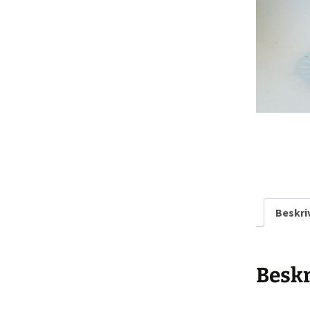
Rarit
Persondatapolit
Retro-Shoppen
Keram
Belys
Kunst
Jul &
Landl
Glas
Beskri
Tekst
Beskr
Vinta
Plasti