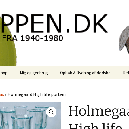
oppen.DK
Shop
Mig og genbrug
Opkøb & Rydning af dødsbo
Ret
der
Kontor Karma
as
/ Holmegaard High life portvin
r
Links
Holmega
 / Sale
Rodekassen
or retro-
 / Svensk Design
Reservedele
Georg Jensen