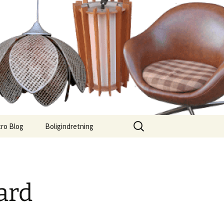
Søg
ro Blog
Boligindretning
efter:
ard