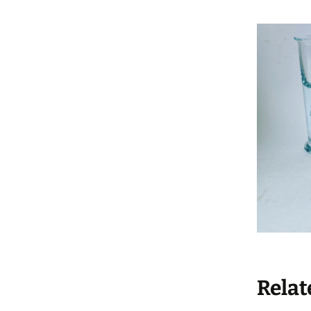
Køkke
Varia
Leget
Solgt 
Indkø
Gå til
Hande
Relat