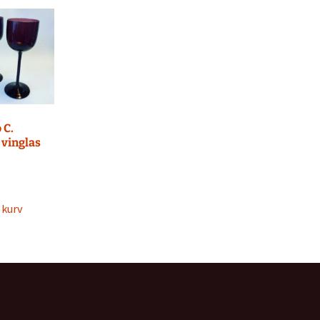
 C.
 vinglas
l kurv