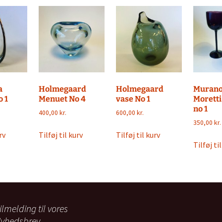
a
Holmegaard
Holmegaard
Murano
o 1
Menuet No 4
vase No 1
Moretti
no 1
400,00
kr.
600,00
kr.
350,00
kr.
rv
Tilføj til kurv
Tilføj til kurv
Tilføj ti
ilmelding til vores
yhedsbrev