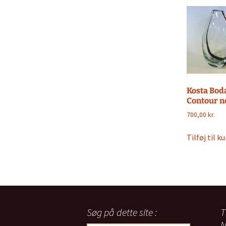
Kosta Bod
Contour n
700,00
kr.
Tilføj til ku
Søg på dette site :
T
N