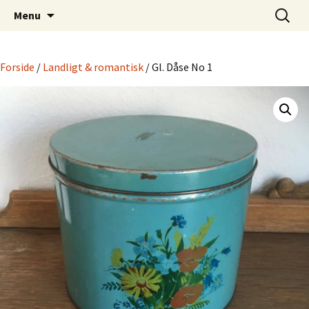
Dansk Design fra 1940 til 1980
Hop
Søg
Retro-Shoppen.DK
Menu
til
efter:
indhold
Forside
/
Landligt & romantisk
/ Gl. Dåse No 1