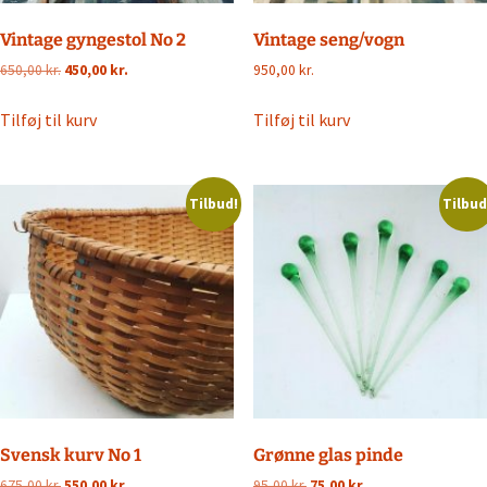
Vintage gyngestol No 2
Vintage seng/vogn
Den
Den
650,00
kr.
450,00
kr.
950,00
kr.
oprindelige
aktuelle
pris
pris
Tilføj til kurv
Tilføj til kurv
var:
er:
650,00 kr..
450,00 kr..
Tilbud!
Tilbud
Svensk kurv No 1
Grønne glas pinde
Den
Den
Den
Den
675,00
kr.
550,00
kr.
95,00
kr.
75,00
kr.