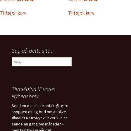
oprindelige
aktuelle
oprindelige
aktuelle
pris
pris
pris
pris
Tilføj til kurv
Tilføj til kurv
var:
er:
var:
er:
675,00 kr..
550,00 kr..
95,00 kr..
75,00 kr..
Søg på dette site :
Søg
efter:
Tilmelding til vores
Nyhedsbrev
Send en e-mail til kontakt@retro-
shoppen.dk og bed om at blive
tilmeldt RetroNyt Vi lover kun at
sende en gang om måneden -
men kun hvis vi når det.