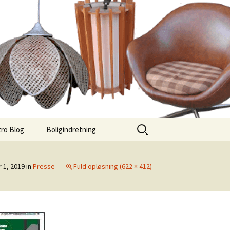
Søg
ro Blog
Boligindretning
efter:
 1, 2019
in
Presse
Fuld opløsning (622 × 412)