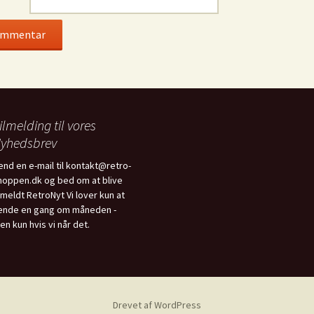
ilmelding til vores
yhedsbrev
end en e-mail til kontakt@retro-
hoppen.dk og bed om at blive
ilmeldt RetroNyt Vi lover kun at
ende en gang om måneden -
en kun hvis vi når det.
Drevet af WordPress