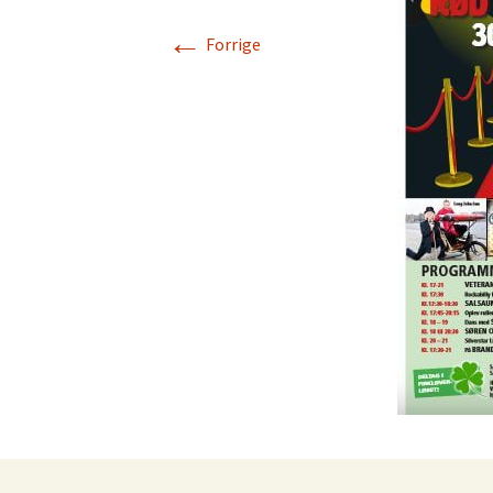
←
Rarit
Forrige
Persondatapolit
Retro-Shoppen
Keram
Belys
Kunst
Jul &
Landl
Glas
Tekst
Vinta
Plasti