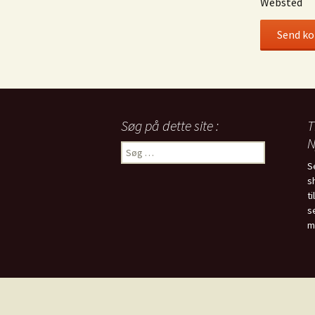
Websted
Søg på dette site :
T
N
Søg
efter:
S
s
t
s
m