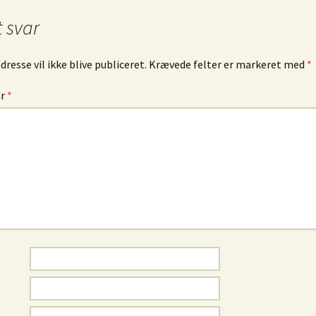
ngrej
t svar
Murano glas
Dåser & Bakker
Vintage urte
Andre glas
Plastik Fantastic
Lyngby Porc
resse vil ikke blive publiceret.
Krævede felter er markeret med
*
øj & Bøger
ar
*
/ Sold
bskurv
 kasse
lsbetingelser