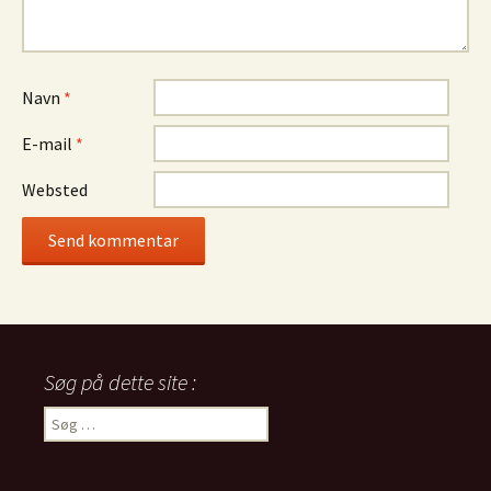
Navn
*
E-mail
*
Websted
Søg på dette site :
Søg
efter: