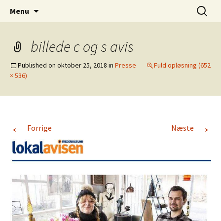
Dansk Design fra 1940 til 1980
Hop
Søg
Retro-Shoppen.DK
Menu
til
efter:
indhold
billede c og s avis
Published on
oktober 25, 2018
in
Presse
Fuld opløsning (652
× 536)
←
→
Forrige
Næste