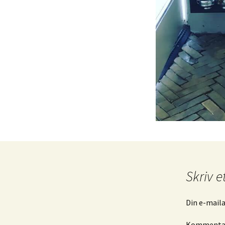
Køkke
Varia
Leget
Solgt 
Indkø
Gå til
Hande
Skriv e
Din e-mailad
Komment