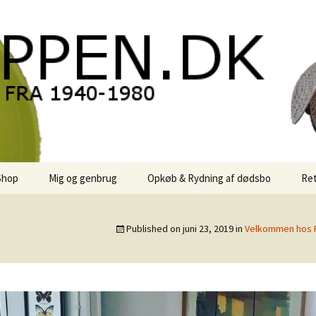
oppen.DK
Shop
Mig og genbrug
Opkøb & Rydning af dødsbo
Ret
der
Kontor Karma
Published on
juni 23, 2019
in
Velkommen hos 
r
Links
 / Sale
Rodekassen
or retro-
 / Svensk Design
Reservedele
Georg Jensen