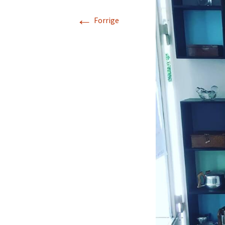
←
Rarit
Forrige
Persondatapolit
Retro-Shoppen
Keram
Belys
Kunst
Jul &
Landl
Glas
Tekst
Vinta
Plasti