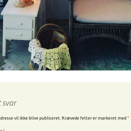
ngrej
Murano glas
Dåser & Bakker
Vintage urte
Andre glas
Plastik Fantastic
Lyngby Porc
øj & Bøger
/ Sold
bskurv
 kasse
lsbetingelser
t svar
resse vil ikke blive publiceret.
Krævede felter er markeret med
*
ar
*