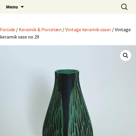
Dansk Design fra 1940 til 1980
Hop
Søg
Retro-Shoppen.DK
Menu
til
efter:
indhold
Forside
/
Keramik & Porcelæn
/
Vintage keramik vaser
/ Vintage
keramik vase no 29