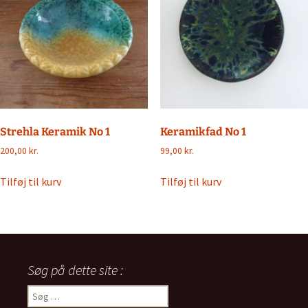
Strehla Keramik No 1
Keramikfad No 1
200,00
kr.
99,00
kr.
Tilføj til kurv
Tilføj til kurv
Søg på dette site :
Søg
efter: