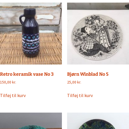
Retro keramik vase No 3
Bjørn Winblad No 5
150,00
kr.
25,00
kr.
Tilføj til kurv
Tilføj til kurv