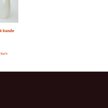
k kande
l kurv