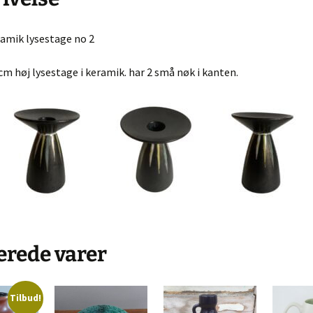
ngrej
Murano glas
Dåser & Bakker
Vintage urte
ramik lysestage no 2
Andre glas
Plastik Fantastic
Lyngby Porc
øj & Bøger
 cm høj lysestage i keramik. har 2 små nøk i kanten.
/ Sold
bskurv
 kasse
lsbetingelser
erede varer
Tilbud!