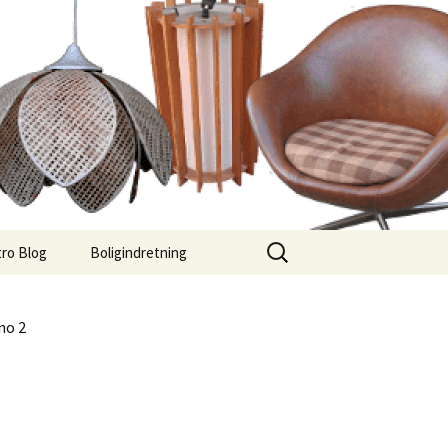
Søg
ro Blog
Boligindretning
efter:
no 2