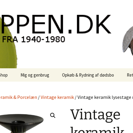
oppen.DK
Shop
Mig og genbrug
Opkøb & Rydning af dødsbo
Ret
der
Kontor Karma
ramik & Porcelæn
/
Vintage keramik
/ Vintage keramik lysestage 
r
Links
Vintage
 / Sale
Rodekassen
or retro-
 / Svensk Design
Reservedele
Georg Jensen