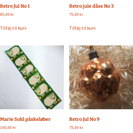
Retro Jul No 1
Retro jule dåse No 3
85,00
kr.
75,00
kr.
Tilføj til kurv
Tilføj til kurv
Marie Sohl påskeløber
Retro Jul No 9
100,00
kr.
75,00
kr.