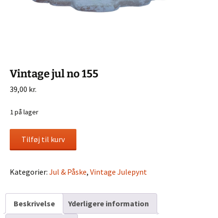
Vintage jul no 155
39,00
kr.
1 på lager
Vintage
Tilføj til kurv
jul
no
155
Kategorier:
Jul & Påske
,
Vintage Julepynt
antal
Beskrivelse
Yderligere information