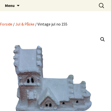
Dansk Design fra 1940 til 1980
Hop
Søg
Retro-Shoppen.DK
Menu
til
efter:
indhold
Forside
/
Jul & Påske
/ Vintage jul no 155