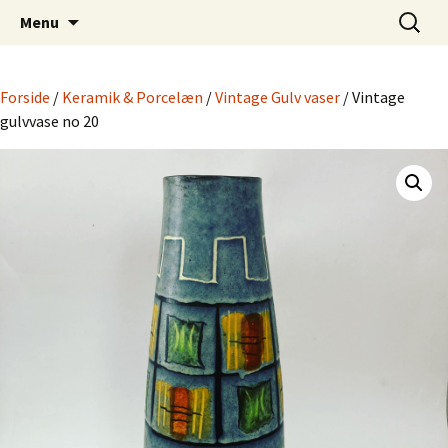
Dansk Design fra 1940 til 1980
Hop
Søg
Retro-Shoppen.DK
Menu
til
efter:
indhold
Forside
/
Keramik & Porcelæn
/
Vintage Gulv vaser
/ Vintage
gulvvase no 20