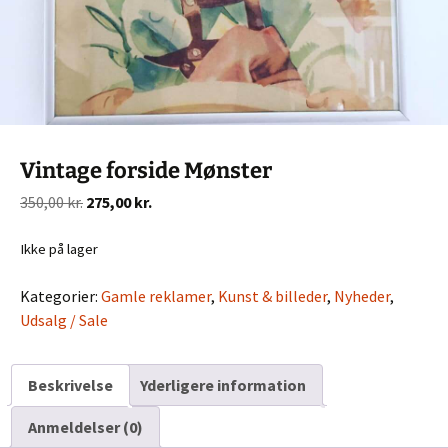
Vintage forside Mønster
Den
Den
350,00
kr.
275,00
kr.
oprindelige
aktuelle
pris
pris
Ikke på lager
var:
er:
Kategorier:
Gamle reklamer
,
Kunst & billeder
,
Nyheder
,
350,00 kr..
275,00 kr..
Udsalg / Sale
Beskrivelse
Yderligere information
Anmeldelser (0)