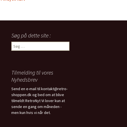
var:
er:
950,00 kr..
700,00 kr..
450,00 kr..
350,00 kr..
Søg på dette site :
Søg
efter:
Tilmelding til vores
Nyhedsbrev
Send en e-mail til kontakt@retro-
shoppen.dk og bed om at blive
tilmeldt RetroNyt Vi lover kun at
sende en gang om måneden -
men kun hvis vi når det.