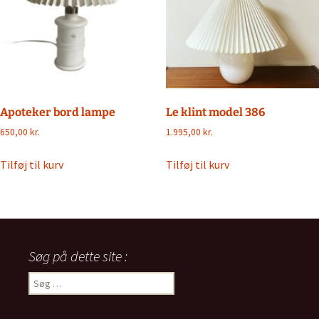
Apoteker bord lampe
Le klint model 386
650,00
kr.
1.995,00
kr.
Tilføj til kurv
Tilføj til kurv
Søg på dette site :
Søg
efter: