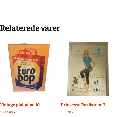
Relaterede varer
Vintage plakat no 10
Prinsesse Razibor no 2
1.200,00
kr.
250,00
kr.