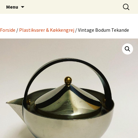
Dansk Design fra 1940 til 1980
Hop
Søg
Retro-Shoppen.DK
Menu
til
efter:
indhold
Forside
/
Plastikvarer & Køkkengrej
/ Vintage Bodum Tekande