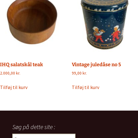
IHQ salatskål teak
Vintage juledåse no 5
2.000,00
kr.
99,00
kr.
Tilføj til kurv
Tilføj til kurv
Søg på dette site :
Søg