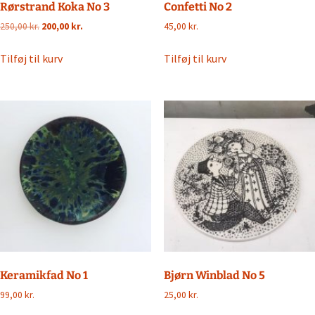
Rørstrand Koka No 3
Confetti No 2
Den
Den
250,00
kr.
200,00
kr.
45,00
kr.
oprindelige
aktuelle
pris
pris
Tilføj til kurv
Tilføj til kurv
var:
er:
250,00 kr..
200,00 kr..
Keramikfad No 1
Bjørn Winblad No 5
99,00
kr.
25,00
kr.