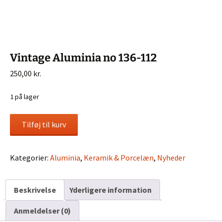
Vintage Aluminia no 136-112
250,00
kr.
1 på lager
Vintage
Tilføj til kurv
Aluminia
no
136-
Kategorier:
Aluminia
,
Keramik & Porcelæn
,
Nyheder
112
antal
Beskrivelse
Yderligere information
Anmeldelser (0)