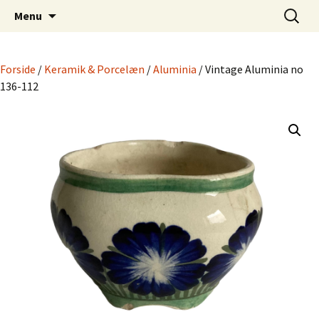
Dansk Design fra 1940 til 1980
Hop
Søg
Retro-Shoppen.DK
Menu
til
efter:
indhold
Forside
/
Keramik & Porcelæn
/
Aluminia
/ Vintage Aluminia no
136-112