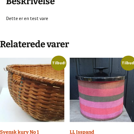
Beskrivelse
Dette er en test vare
Relaterede varer
Tilbud!
Tilbud
Svensk kurv No 1
LL Isspand