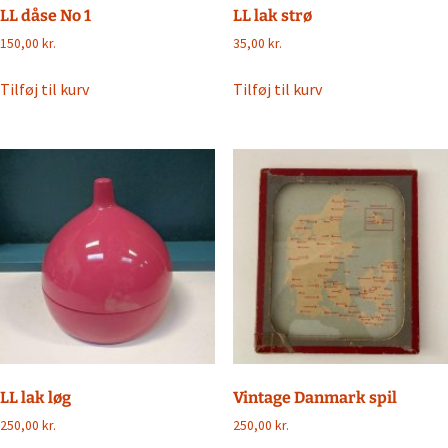
LL dåse No 1
LL lak strø
150,00
kr.
35,00
kr.
Tilføj til kurv
Tilføj til kurv
LL lak løg
Vintage Danmark spil
250,00
kr.
250,00
kr.