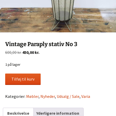
Vintage Paraply stativ No 3
Den
Den
600,00
kr.
450,00
kr.
oprindelige
aktuelle
pris
pris
1 på lager
var:
er:
Vintage
600,00 kr..
450,00 kr..
Tilføj til kurv
Paraply
stativ
No
Kategorier:
Møbler
,
Nyheder
,
Udsalg / Sale
,
Varia
3
antal
Beskrivelse
Yderligere information