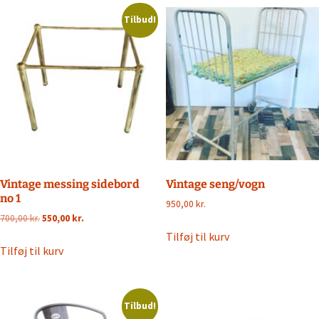
Tilbud!
Vintage messing sidebord
Vintage seng/vogn
no 1
950,00
kr.
Den
Den
700,00
kr.
550,00
kr.
oprindelige
aktuelle
Tilføj til kurv
pris
pris
Tilføj til kurv
var:
er:
700,00 kr..
550,00 kr..
Tilbud!