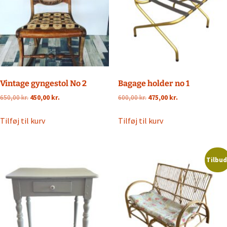
Vintage gyngestol No 2
Bagage holder no 1
Den
Den
Den
Den
650,00
kr.
450,00
kr.
600,00
kr.
475,00
kr.
oprindelige
aktuelle
oprindelige
aktuelle
pris
pris
pris
pris
Tilføj til kurv
Tilføj til kurv
var:
er:
var:
er:
650,00 kr..
450,00 kr..
600,00 kr..
475,00 kr..
Tilbud