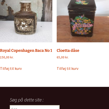
Royal Copenhagen Baca No 1
Cloetta dåse
150,00
kr.
65,00
kr.
Tilføj til kurv
Tilføj til kurv
Søg på dette site :
Søg