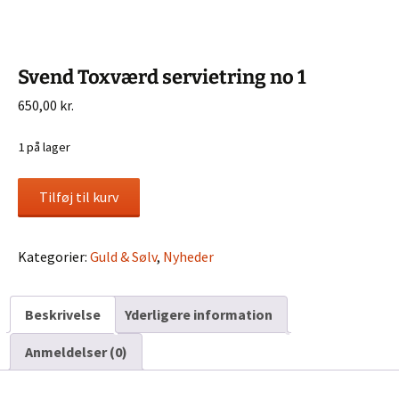
Svend Toxværd servietring no 1
650,00
kr.
1 på lager
Svend
Tilføj til kurv
Toxværd
servietring
no
Kategorier:
Guld & Sølv
,
Nyheder
1
antal
Beskrivelse
Yderligere information
Anmeldelser (0)