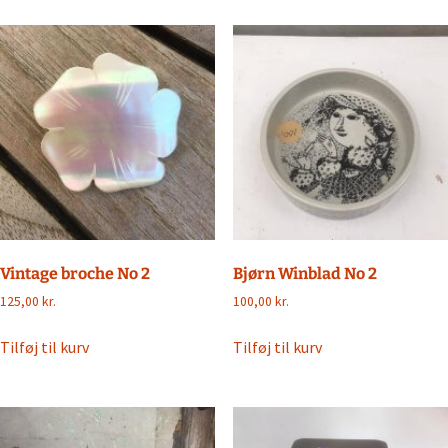
Vintage broche No 2
Bjørn Winblad No 2
125,00
kr.
100,00
kr.
Tilføj til kurv
Tilføj til kurv