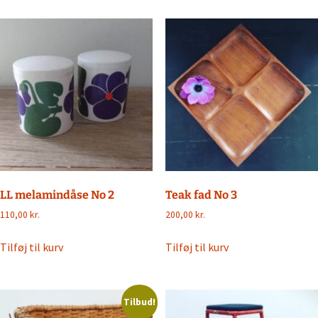
LL melamindåse No 2
Teak fad No 3
110,00
kr.
200,00
kr.
Tilføj til kurv
Tilføj til kurv
Tilbud!