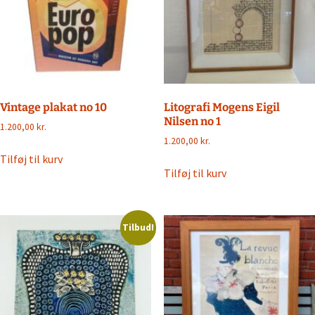
Vintage plakat no 10
Litografi Mogens Eigil
Nilsen no 1
1.200,00
kr.
1.200,00
kr.
Tilføj til kurv
Tilføj til kurv
Tilbud!