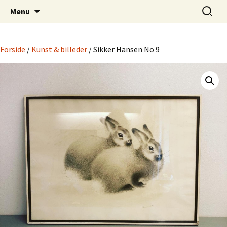
Dansk Design fra 1940 til 1980
Hop
Søg
Retro-Shoppen.DK
Menu
til
efter:
indhold
Forside
/
Kunst & billeder
/ Sikker Hansen No 9