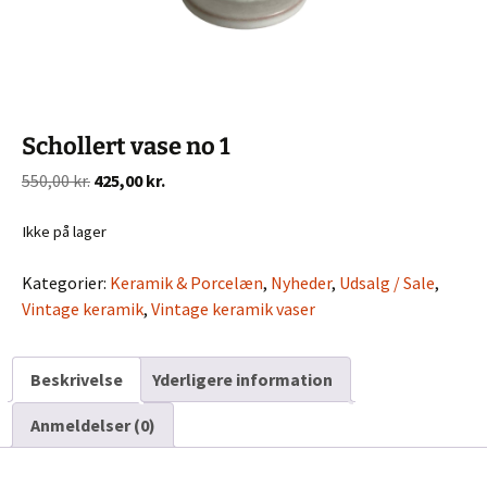
Schollert vase no 1
Den
Den
550,00
kr.
425,00
kr.
oprindelige
aktuelle
pris
pris
Ikke på lager
var:
er:
Kategorier:
Keramik & Porcelæn
,
Nyheder
,
Udsalg / Sale
,
550,00 kr..
425,00 kr..
Vintage keramik
,
Vintage keramik vaser
Beskrivelse
Yderligere information
Anmeldelser (0)