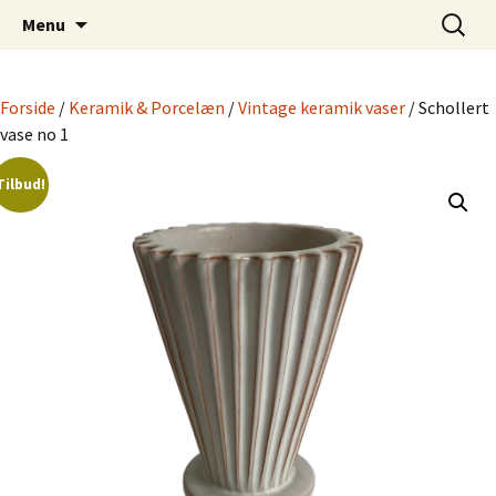
Dansk Design fra 1940 til 1980
Hop
Søg
Retro-Shoppen.DK
Menu
til
efter:
indhold
Forside
/
Keramik & Porcelæn
/
Vintage keramik vaser
/ Schollert
vase no 1
Tilbud!