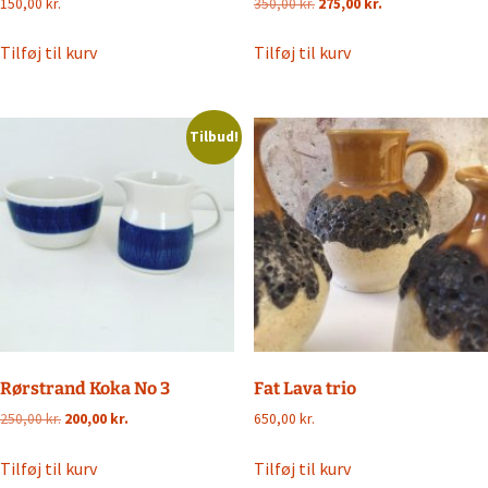
Den
Den
150,00
kr.
350,00
kr.
275,00
kr.
oprindelige
aktuelle
pris
pris
Tilføj til kurv
Tilføj til kurv
var:
er:
350,00 kr..
275,00 kr..
Tilbud!
Rørstrand Koka No 3
Fat Lava trio
Den
Den
250,00
kr.
200,00
kr.
650,00
kr.
oprindelige
aktuelle
pris
pris
Tilføj til kurv
Tilføj til kurv
var:
er: