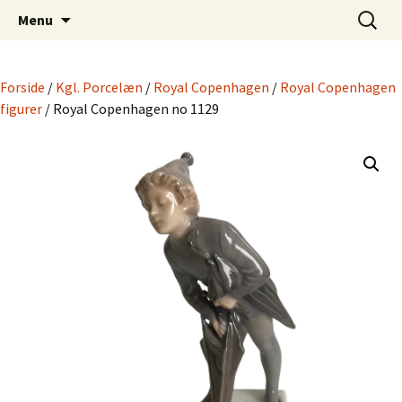
Dansk Design fra 1940 til 1980
Hop
Søg
Retro-Shoppen.DK
Menu
til
efter:
indhold
Forside
/
Kgl. Porcelæn
/
Royal Copenhagen
/
Royal Copenhagen
figurer
/ Royal Copenhagen no 1129