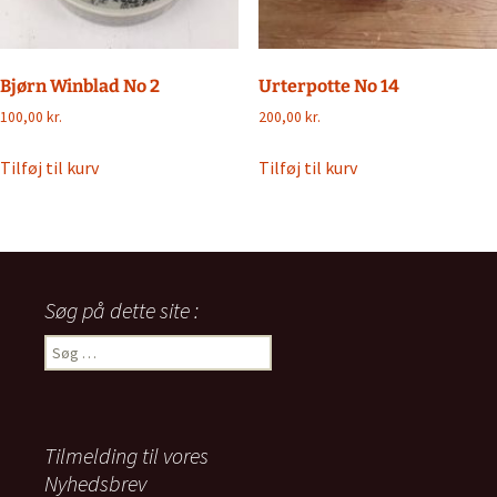
Bjørn Winblad No 2
Urterpotte No 14
100,00
kr.
200,00
kr.
Tilføj til kurv
Tilføj til kurv
Søg på dette site :
Søg
efter:
Tilmelding til vores
Nyhedsbrev