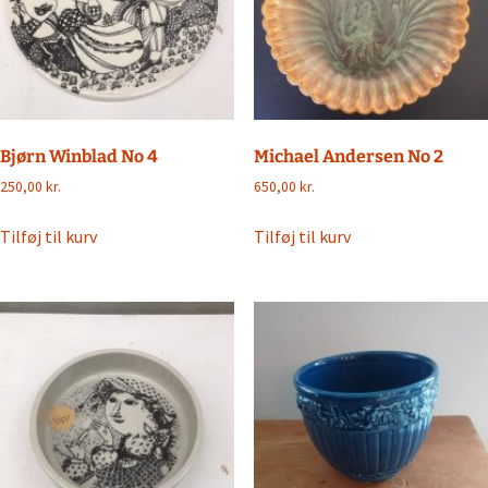
Bjørn Winblad No 4
Michael Andersen No 2
250,00
kr.
650,00
kr.
Tilføj til kurv
Tilføj til kurv