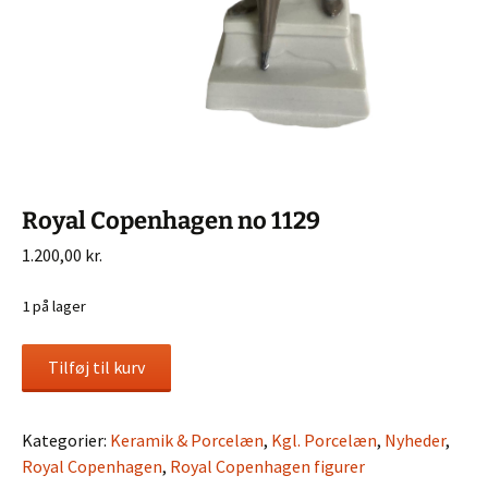
Royal Copenhagen no 1129
1.200,00
kr.
1 på lager
Royal
Tilføj til kurv
Copenhagen
no
1129
Kategorier:
Keramik & Porcelæn
,
Kgl. Porcelæn
,
Nyheder
,
antal
Royal Copenhagen
,
Royal Copenhagen figurer