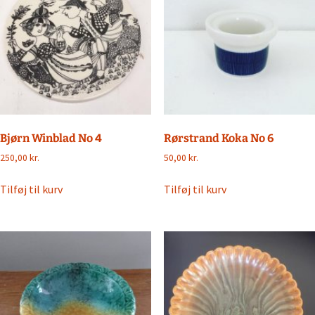
Bjørn Winblad No 4
Rørstrand Koka No 6
250,00
kr.
50,00
kr.
Tilføj til kurv
Tilføj til kurv