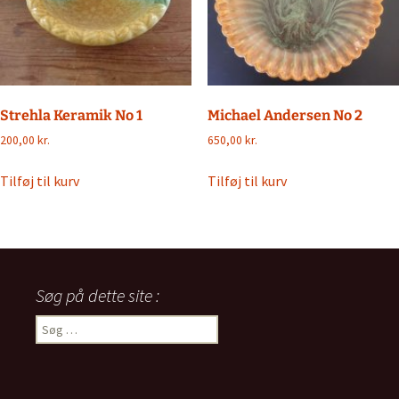
Strehla Keramik No 1
Michael Andersen No 2
200,00
kr.
650,00
kr.
Tilføj til kurv
Tilføj til kurv
Søg på dette site :
Søg
efter: