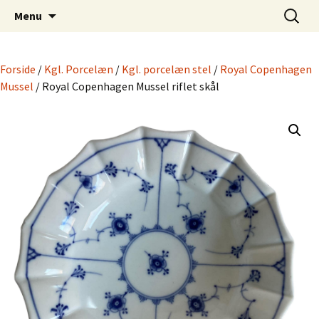
Dansk Design fra 1940 til 1980
Hop
Søg
Retro-Shoppen.DK
Menu
til
efter:
indhold
Forside
/
Kgl. Porcelæn
/
Kgl. porcelæn stel
/
Royal Copenhagen
Mussel
/ Royal Copenhagen Mussel riflet skål