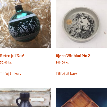
Retro Jul No 6
Bjørn Winblad No 2
55,00
kr.
100,00
kr.
Tilføj til kurv
Tilføj til kurv