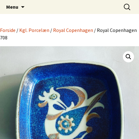
Dansk Design fra 1940 til 1980
Hop
Søg
Retro-Shoppen.DK
Menu
til
efter:
indhold
Forside
/
Kgl. Porcelæn
/
Royal Copenhagen
/ Royal Copenhagen
708