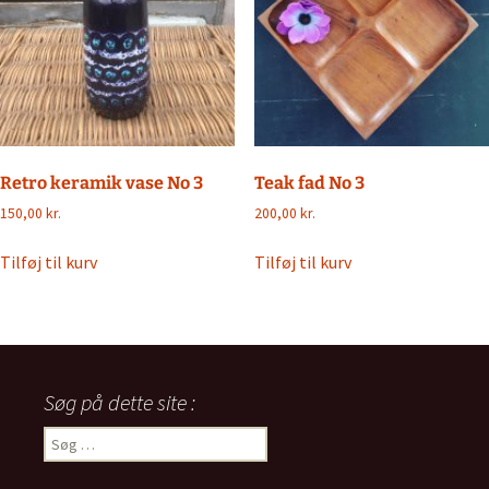
Retro keramik vase No 3
Teak fad No 3
150,00
kr.
200,00
kr.
Tilføj til kurv
Tilføj til kurv
Søg på dette site :
Søg
efter: