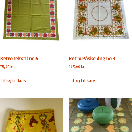
Retro tekstil no 6
Retro Påske dug no 3
75,00
kr.
165,00
kr.
Tilføj til kurv
Tilføj til kurv