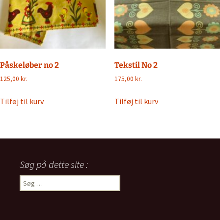
Påskeløber no 2
Tekstil No 2
125,00
kr.
175,00
kr.
Tilføj til kurv
Tilføj til kurv
Søg på dette site :
Søg
efter: