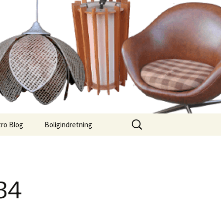
Søg
ro Blog
Boligindretning
efter:
 34