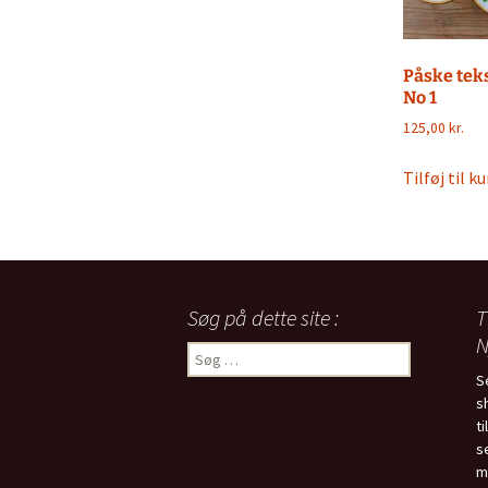
Påske teks
No 1
125,00
kr.
Tilføj til ku
Søg på dette site :
T
N
Søg
efter:
S
s
t
s
m