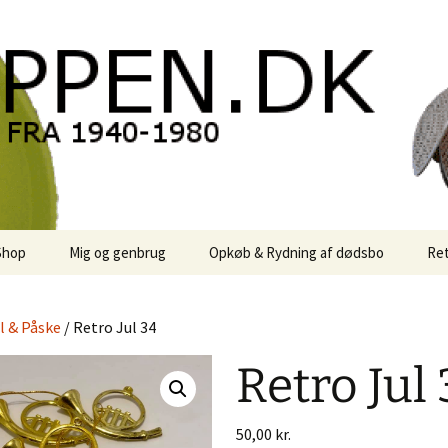
oppen.DK
Shop
Mig og genbrug
Opkøb & Rydning af dødsbo
Ret
der
Kontor Karma
l & Påske
/ Retro Jul 34
r
Links
Retro Jul
 / Sale
Rodekassen
or retro-
 / Svensk Design
Reservedele
Georg Jensen
50,00
kr.