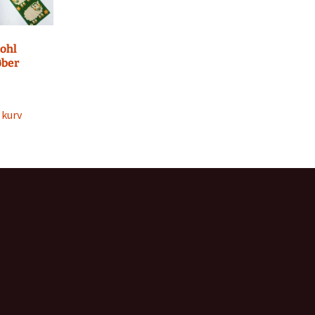
ohl
øber
l kurv