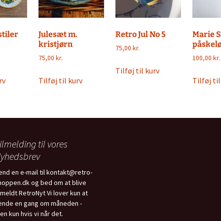
tiler
Julesæt m.
Retro Jul No 5
Marie S
kristjørn
påskel
75,00
kr.
75,00
kr.
100,00
kr.
Tilføj til kurv
rv
Tilføj til kurv
Tilføj ti
ilmelding til vores
yhedsbrev
end en e-mail til kontakt@retro-
hoppen.dk og bed om at blive
ilmeldt RetroNyt Vi lover kun at
ende en gang om måneden -
en kun hvis vi når det.