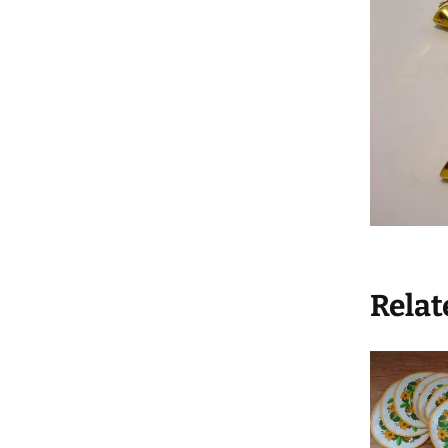
Køkke
Varia
Leget
Solgt 
Indkø
Gå til
Hande
Relat