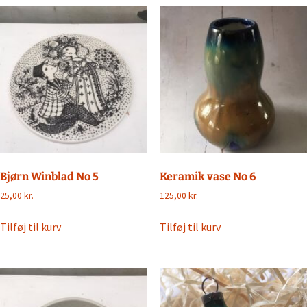
Bjørn Winblad No 5
Keramik vase No 6
25,00
kr.
125,00
kr.
Tilføj til kurv
Tilføj til kurv