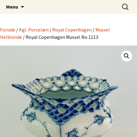
Dansk Design fra 1940 til 1980
Hop
Søg
Retro-Shoppen.DK
Menu
til
efter:
indhold
Forside
/
Kgl. Porcelæn
/
Royal Copenhagen
/
Mussel
Helblonde
/ Royal Copenhagen Mussel No 1113