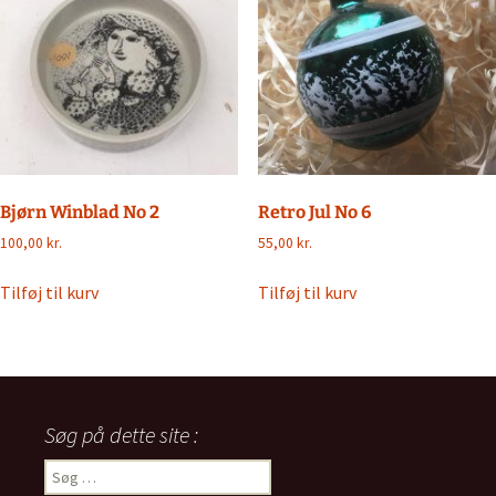
Bjørn Winblad No 2
Retro Jul No 6
100,00
kr.
55,00
kr.
Tilføj til kurv
Tilføj til kurv
Søg på dette site :
Søg
efter: