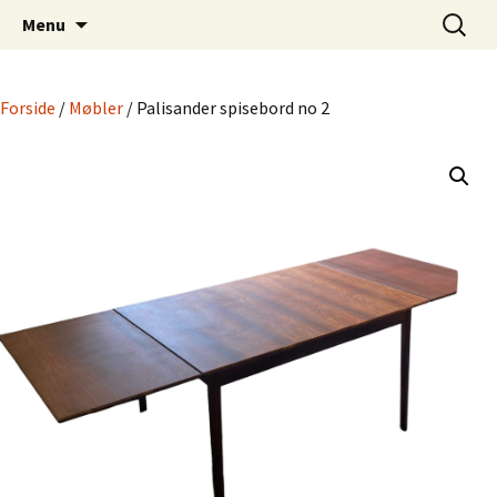
Dansk Design fra 1940 til 1980
Hop
Søg
Retro-Shoppen.DK
Menu
til
efter:
indhold
Forside
/
Møbler
/ Palisander spisebord no 2