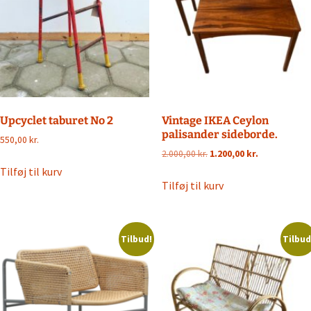
Upcyclet taburet No 2
Vintage IKEA Ceylon
palisander sideborde.
550,00
kr.
Den
Den
2.000,00
kr.
1.200,00
kr.
oprindelige
aktuelle
Tilføj til kurv
pris
pris
Tilføj til kurv
var:
er:
2.000,00 kr..
1.200,00 kr..
Tilbud!
Tilbud