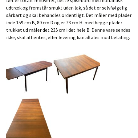
Det er totalt renoveret, dette spisebord med hollandsk
udtræk og fremstår smukt uden lak, så det er selvfølgelig
sårbart og skal behandles ordentligt. Det måler med plader
inde 159 cm B, 89 cm D og er 73 cm H. med begge plader
trukket ud måler det 235 cm i det hele B. Denne vare sendes
ikke, skal afhentes, eller levering kan aftales mod betaling.