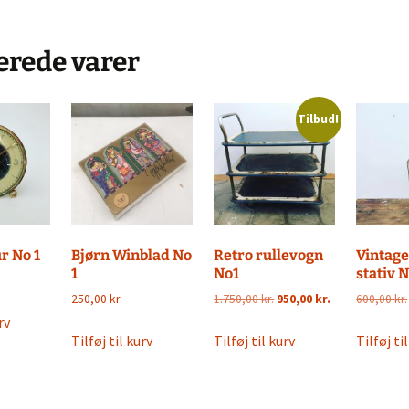
ngrej
Murano glas
Dåser & Bakker
Vintage urte
erede varer
Andre glas
Plastik Fantastic
Lyngby Porc
øj & Bøger
Tilbud!
/ Sold
bskurv
 kasse
lsbetingelser
r No 1
Bjørn Winblad No
Retro rullevogn
Vintage
1
No1
stativ N
Den
Den
250,00
kr.
1.750,00
kr.
950,00
kr.
600,00
kr.
oprindelige
aktuelle
rv
pris
pris
Tilføj til kurv
Tilføj til kurv
Tilføj ti
var:
er:
1.750,00 kr..
950,00 kr..