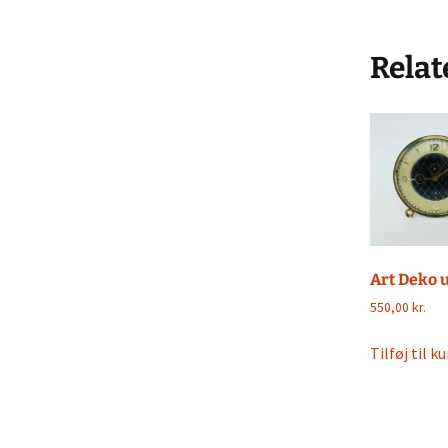
Køkke
Varia
Relat
Leget
Solgt 
Indkø
Gå til
Hande
Art Deko u
550,00
kr.
Tilføj til ku