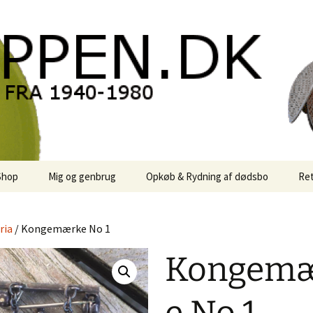
oppen.DK
Shop
Mig og genbrug
Opkøb & Rydning af dødsbo
Ret
der
Kontor Karma
ria
/ Kongemærke No 1
r
Links
Kongem
 / Sale
Rodekassen
or retro-
 / Svensk Design
Reservedele
Georg Jensen