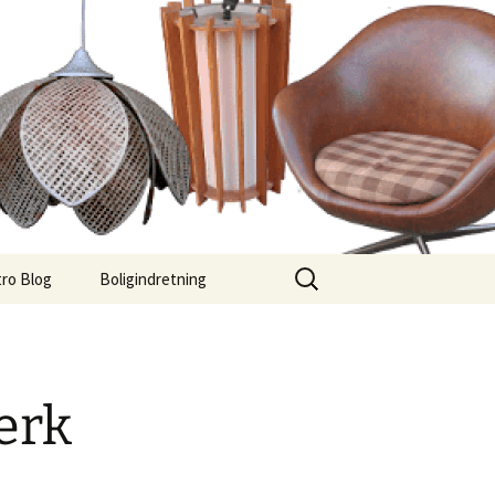
Søg
ro Blog
Boligindretning
efter:
ærk