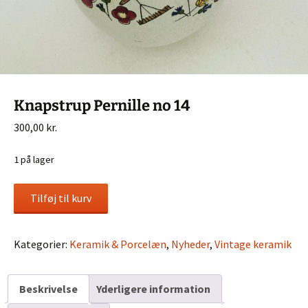
Knapstrup Pernille no 14
300,00
kr.
1 på lager
Knapstrup
Tilføj til kurv
Pernille
no
14
Kategorier:
Keramik & Porcelæn
,
Nyheder
,
Vintage keramik
antal
Beskrivelse
Yderligere information