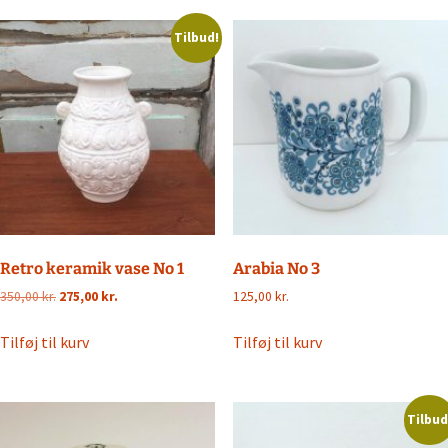
Tilbud!
Retro keramik vase No 1
Arabia No 3
Den
Den
350,00
kr.
275,00
kr.
125,00
kr.
oprindelige
aktuelle
pris
pris
Tilføj til kurv
Tilføj til kurv
var:
er:
350,00 kr..
275,00 kr..
Tilbud