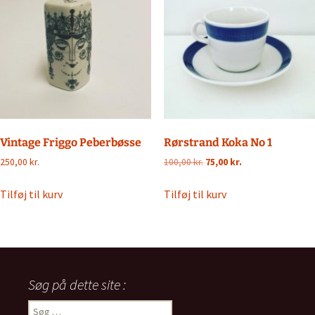
Vintage Friggo Peberbøsse
Rørstrand Koka No 1
Den
Den
250,00
kr.
100,00
kr.
75,00
kr.
oprindelige
aktuelle
pris
pris
Tilføj til kurv
Tilføj til kurv
var:
er:
100,00 kr..
75,00 kr..
Søg på dette site :
Søg