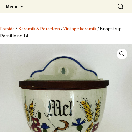
Dansk Design fra 1940 til 1980
Hop
Søg
Retro-Shoppen.DK
Menu
til
efter:
indhold
Forside
/
Keramik & Porcelæn
/
Vintage keramik
/ Knapstrup
Pernille no 14