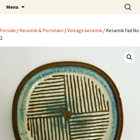
Dansk Design fra 1940 til 1980
Hop
Søg
Retro-Shoppen.DK
Menu
til
efter:
indhold
Forside
/
Keramik & Porcelæn
/
Vintage keramik
/ Keramik fad No
2