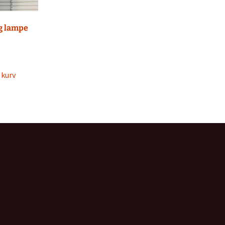
g lampe
l kurv