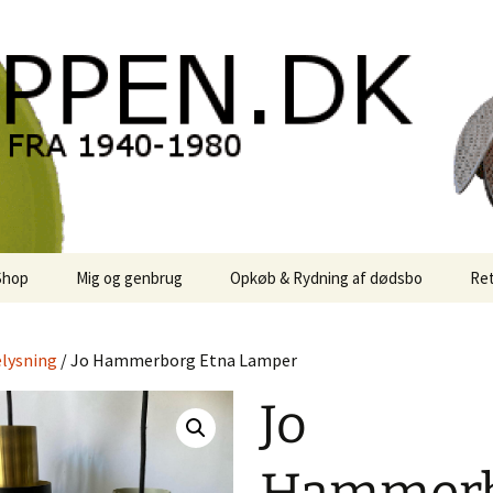
oppen.DK
Shop
Mig og genbrug
Opkøb & Rydning af dødsbo
Ret
der
Kontor Karma
lysning
/ Jo Hammerborg Etna Lamper
r
Links
Jo
 / Sale
Rodekassen
or retro-
 / Svensk Design
Reservedele
Georg Jensen