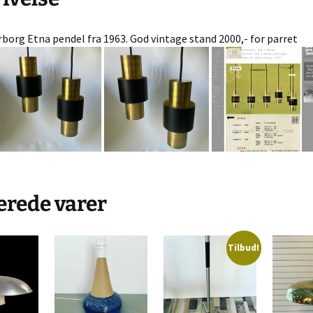
ngrej
Murano glas
Dåser & Bakker
Vintage urte
org Etna pendel fra 1963. God vintage stand 2000,- for parret
Andre glas
Plastik Fantastic
Lyngby Porc
øj & Bøger
/ Sold
bskurv
 kasse
lsbetingelser
erede varer
Tilbud!