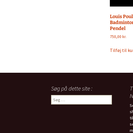
Louis Pou
Badminto
Pendel
750,00
kr.
Tilføj til ku
Søg på dette site :
T
N
Søg
efter:
S
s
t
s
m