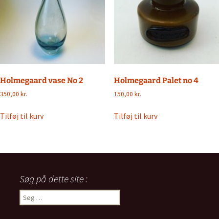
Holmegaard vase No 2
Holmegaard Palet no 4
350,00
kr.
150,00
kr.
Tilføj til kurv
Tilføj til kurv
Søg på dette site :
Søg
efter: