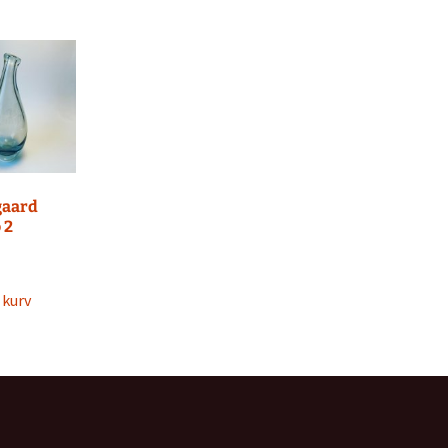
aard
 2
l kurv