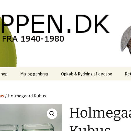
oppen.DK
Shop
Mig og genbrug
Opkøb & Rydning af dødsbo
Ret
der
Kontor Karma
as
/ Holmegaard Kubus
r
Links
Holmega
 / Sale
Rodekassen
or retro-
 / Svensk Design
Reservedele
Georg Jensen