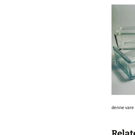
Køkke
Varia
Leget
Solgt 
Indkø
Gå til
Hande
denne vare 
Relat