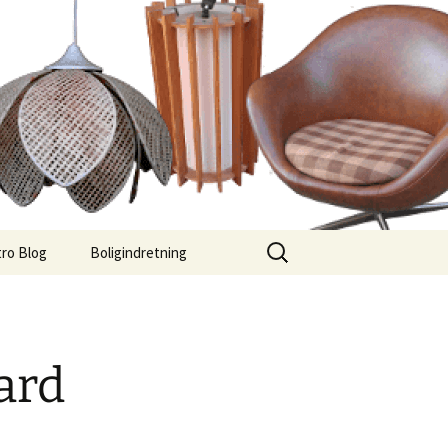
Søg
ro Blog
Boligindretning
efter:
ard