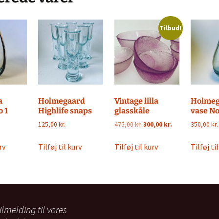
Tilbud!
a
Holmegaard
Vintage lilla
Holmeg
o 1
Highlife snaps
glasskåle
vase No
Den
Den
125,00
kr.
475,00
kr.
300,00
kr.
350,00
kr.
oprindelige
aktuelle
pris
pris
rv
Tilføj til kurv
Tilføj til kurv
Tilføj ti
var:
er:
475,00 kr..
300,00 kr..
ilmelding til vores