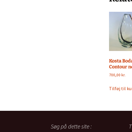
Kosta Bod
Contour n
700,00
kr.
Tilføj til ku
Søg på dette site :
T