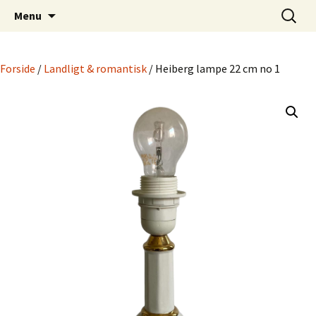
Dansk Design fra 1940 til 1980
Hop
Søg
Retro-Shoppen.DK
Menu
til
efter:
indhold
Forside
/
Landligt & romantisk
/ Heiberg lampe 22 cm no 1