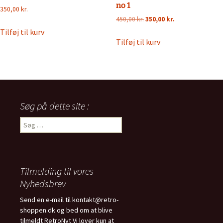
no 1
350,00
kr.
Den
Den
450,00
kr.
350,00
kr.
oprindelige
aktuelle
Tilføj til kurv
pris
pris
Tilføj til kurv
var:
er:
450,00 kr..
350,00 kr..
Søg på dette site :
Søg
efter:
Tilmelding til vores
Nyhedsbrev
Send en e-mail til kontakt@retro-
shoppen.dk og bed om at blive
tilmeldt RetroNyt Vi lover kun at