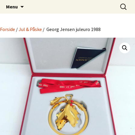
Dansk Design fra 1940 til 1980
Hop
Søg
Retro-Shoppen.DK
Menu
til
efter:
indhold
Forside
/
Jul & Påske
/ Georg Jensen juleuro 1988