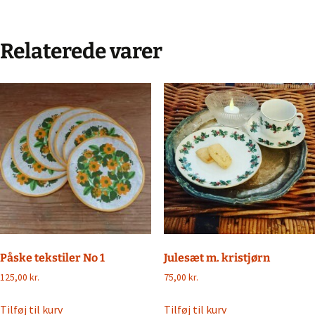
Relaterede varer
Påske tekstiler No 1
Julesæt m. kristjørn
125,00
kr.
75,00
kr.
Tilføj til kurv
Tilføj til kurv