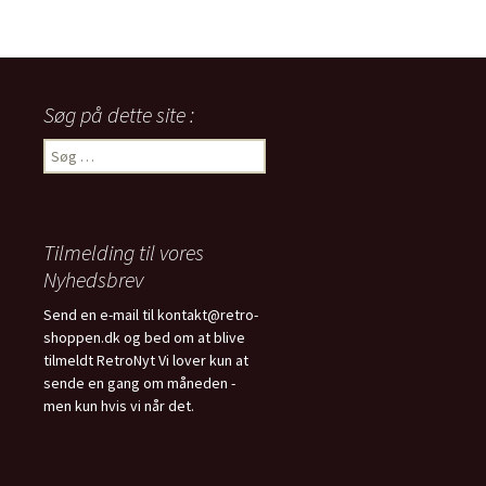
350,00 kr..
275,00 kr..
100,00 kr..
75,00 kr..
Søg på dette site :
Søg
efter:
Tilmelding til vores
Nyhedsbrev
Send en e-mail til kontakt@retro-
shoppen.dk og bed om at blive
tilmeldt RetroNyt Vi lover kun at
sende en gang om måneden -
men kun hvis vi når det.