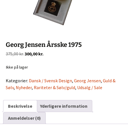
Georg Jensen Årsske 1975
Den
Den
375,00
kr.
300,00
kr.
oprindelige
aktuelle
pris
pris
Ikke på lager
var:
er:
Kategorier:
Dansk / Svensk Design
,
Georg Jensen
,
Guld &
375,00 kr..
300,00 kr..
Sølv
,
Nyheder
,
Rariteter & Sølv/guld
,
Udsalg / Sale
Beskrivelse
Yderligere information
Anmeldelser (0)