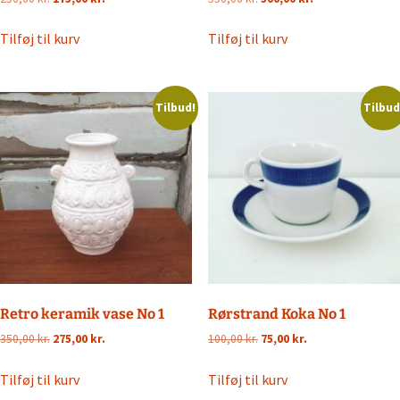
oprindelige
aktuelle
oprindelige
aktuelle
pris
pris
pris
pris
Tilføj til kurv
Tilføj til kurv
var:
er:
var:
er:
250,00 kr..
175,00 kr..
550,00 kr..
500,00 kr..
Tilbud!
Tilbud
Retro keramik vase No 1
Rørstrand Koka No 1
Den
Den
Den
Den
350,00
kr.
275,00
kr.
100,00
kr.
75,00
kr.
oprindelige
aktuelle
oprindelige
aktuelle
pris
pris
pris
pris
Tilføj til kurv
Tilføj til kurv
var:
er:
var:
er: