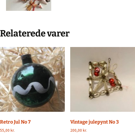
Relaterede varer
Retro Jul No 7
Vintage julepynt No 3
55,00
kr.
200,00
kr.