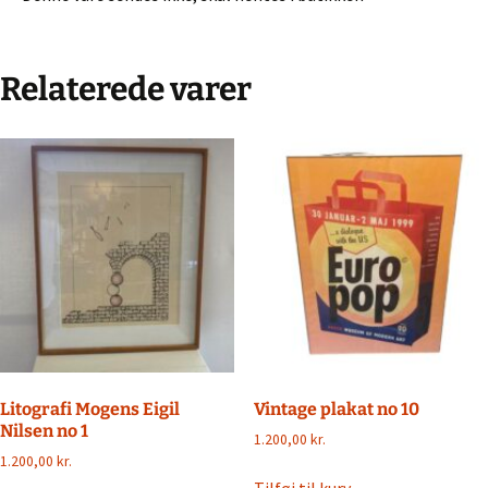
Relaterede varer
Litografi Mogens Eigil
Vintage plakat no 10
Nilsen no 1
1.200,00
kr.
1.200,00
kr.