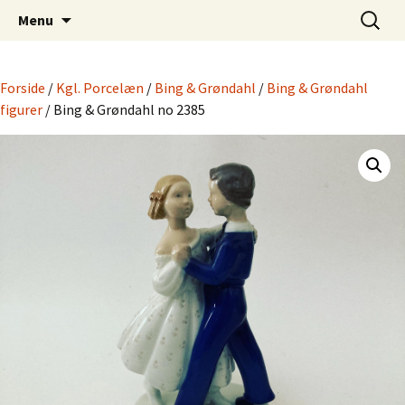
Dansk Design fra 1940 til 1980
Hop
Søg
Retro-Shoppen.DK
Menu
til
efter:
indhold
Forside
/
Kgl. Porcelæn
/
Bing & Grøndahl
/
Bing & Grøndahl
figurer
/ Bing & Grøndahl no 2385