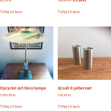
Den
Den
65,00
kr.
350,00
kr.
275,00
kr.
oprindelige
aktuelle
pris
pris
Tilføj til kurv
Tilføj til kurv
var:
er:
350,00 kr..
275,00 kr..
Upcyclet Art Deco lampe
AJ salt & pebersæt
3.000,00
kr.
150,00
kr.
Tilføj til kurv
Tilføj til kurv