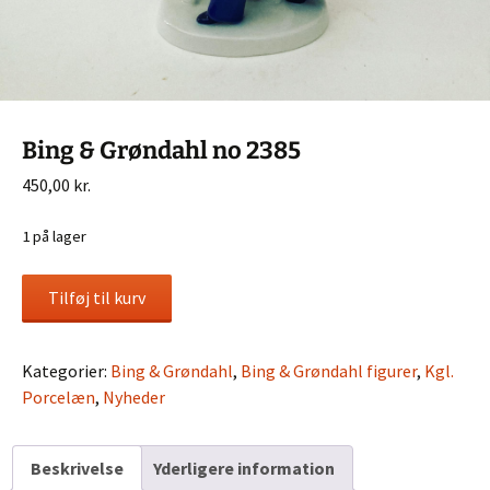
Bing & Grøndahl no 2385
450,00
kr.
1 på lager
Bing
Tilføj til kurv
&
Grøndahl
no
Kategorier:
Bing & Grøndahl
,
Bing & Grøndahl figurer
,
Kgl.
2385
Porcelæn
,
Nyheder
antal
Beskrivelse
Yderligere information